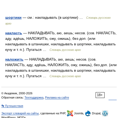
шортики
— см.: накладывать (в шортики) …
Словарь русского
арго
накласть
— НАКЛАДЫВАТЬ, аю, аешь; несов. (сов. НАКЛАСТЬ,
аду, адёшь, НАЛОЖИТЬ, ожу, ожишь), без доп. (или
накладывать в штанишки, накладывать в шортики, накладывать
кучу и т. п.). Пугаться …
Словарь русского арго
наложить
— НАКЛАДЫВАТЬ, аю, аешь; несов. (сов.
НАКЛАСТЬ, аду, адёшь, НАЛОЖИТЬ, ожу, ожишь), без доп. (или
накладывать в штанишки, накладывать в шортики, накладывать
кучу и т. п.). Пугаться …
Словарь русского арго
© Академик, 2000-2026
18+
Обратная связь:
Техподдержка
,
Реклама на сайте
👣 Путешествия
Экспорт словарей на сайты
, сделанные на PHP,
Joomla,
Drupal,
WordPress, MODx.