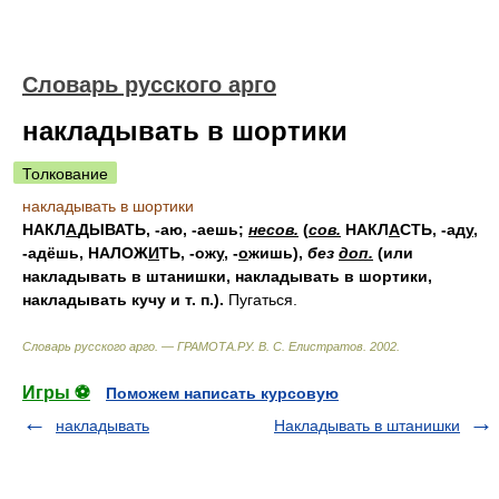
Словарь русского арго
накладывать в шортики
Толкование
накладывать в шортики
НАКЛ
А
ДЫВАТЬ
, -аю, -аешь;
несов.
(
сов.
НАКЛ
А
СТЬ
, -ад
у
,
-адёшь,
НАЛОЖ
И
ТЬ
, -ож
у
, -
о
жишь),
без
доп.
(или
накладывать в штанишки, накладывать в шортики,
накладывать кучу
и т. п.).
Пугаться.
Словарь русского арго. — ГРАМОТА.РУ
.
В. С. Елистратов
.
2002
.
Игры ⚽
Поможем написать курсовую
накладывать
Накладывать в штанишки